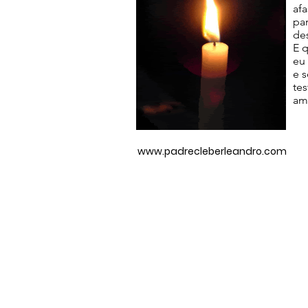
af
pa
de
E 
eu
e 
te
am
www.padrecleberleandro.com