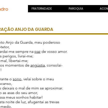
ndro
.com
FRATERNIDADE
PAROQUIA
ACON
RAÇÃO ANJO DA GUARDA
nto Anjo da Guarda, meu poderoso
tetor,
ardai-me sempre na
paz
de vosso amor.
 perigos, livrai-me;
mal, libertai-me;
nos momentos de
angústia
, consolai-
!
rante o
sono
, velai sobre o meu
scanso,
o deixais o mal de mim se aproximar.
b as asas do seu amor,
ssa meus sonhos habitar!
ta noite de luz, afugentai as trevas
o
medo
,