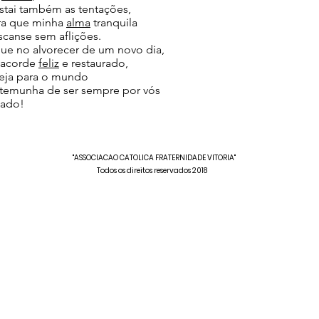
astai também as tentações,
ra que minha
alma
tranquila
scanse sem aflições.
que no alvorecer de um novo dia,
 acorde
feliz
e restaurado,
seja para o mundo
stemunha de ser sempre por vós
ado!
"ASSOCIACAO CATOLICA FRATERNIDADE VITORIA"
Todos os direitos reservados 2018