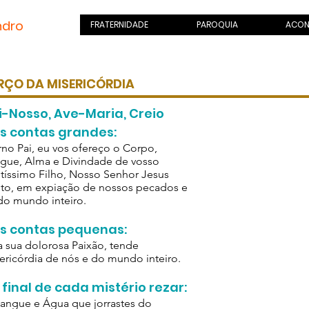
ndro
.com
FRATERNIDADE
PAROQUIA
ACON
RÇO DA MISERICÓRDIA
RÇO DA MISERICORDIA
i-Nosso, Ave-Maria, Creio
s contas grandes:
rno Pai, eu vos ofereço o Corpo,
gue, Alma e Divindade de vosso
etíssimo Filho, Nosso Senhor Jesus
sto, em expiação de nossos pecados e
do mundo inteiro.
s contas pequenas:
a sua dolorosa Paixão, tende
ericórdia de nós e do mundo inteiro.
 final de cada mistério rezar:
angue e Água que jorrastes do