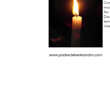
Cor
mis
Ao 
Deu
ten
inte
www.padrecleberleandro.com