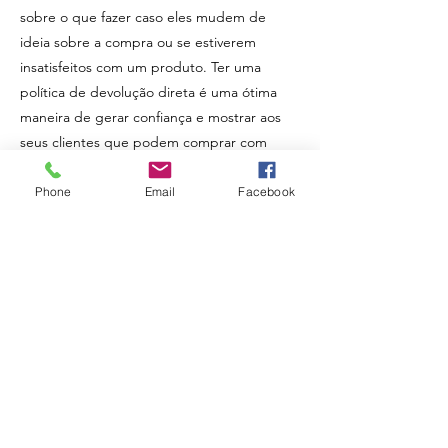
sobre o que fazer caso eles mudem de
ideia sobre a compra ou se estiverem
insatisfeitos com um produto. Ter uma
política de devolução direta é uma ótima
maneira de gerar confiança e mostrar aos
seus clientes que podem comprar com
confiança.
Phone
Email
Facebook
Sou o segundo parágrafo da seção de
política de devolução e troca. Clique aqui
para adicionar seu próprio texto e editar-
me. É fácil. Basta clicar em "Editar texto"
ou clicar duas vezes em mim para adicionar
informações sobre sua política. Sou um
ótimo lugar para você contar para os
usuários um pouco sobre você.