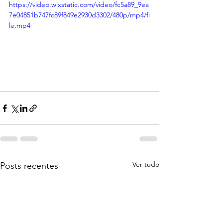
https://video.wixstatic.com/video/fc5a89_9ea
7e04851b747fc89f849e2930d3302/480p/mp4/fi
le.mp4
Ver tudo
Posts recentes