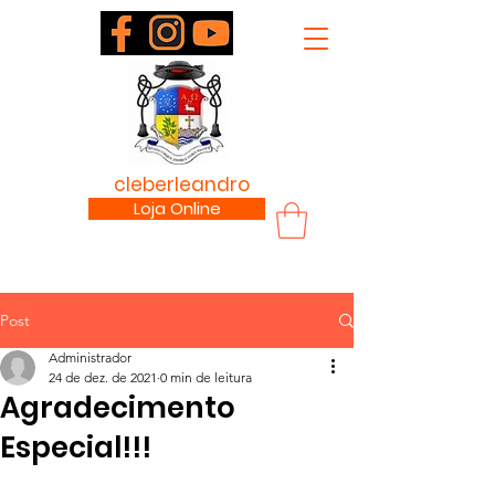
padre
cleberleandro
.com
Loja Online
Post
Administrador
24 de dez. de 2021
0 min de leitura
Agradecimento
Especial!!!