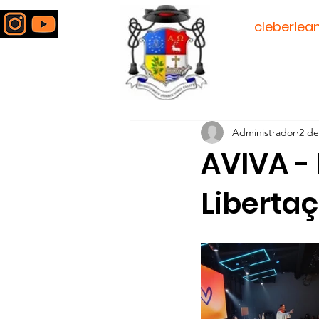
padre
cleberlea
Todos posts
Administrador
2 de
AVIVA -
Liberta