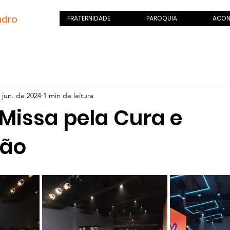
ndro
.com
FRATERNIDADE
PAROQUIA
ACON
 jun. de 2024
1 min de leitura
 Missa pela Cura e
ção