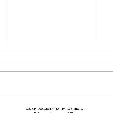
Tarde da Misericordia
San
"ASSOCIACAO CATOLICA FRATERNIDADE VITORIA"