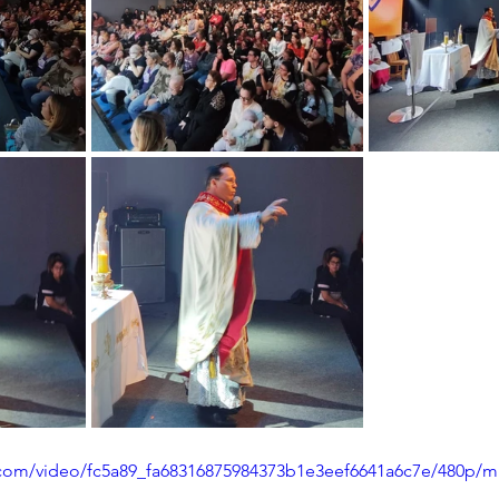
ic.com/video/fc5a89_fa68316875984373b1e3eef6641a6c7e/480p/m