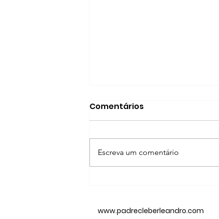
Comentários
Escreva um comentário
Terço Mariano
www.padrecleberleandro.com