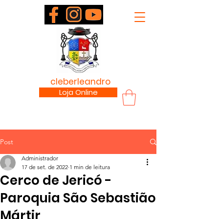
padre
cleberleandro
.com
Loja Online
Post
Administrador
17 de set. de 2022
1 min de leitura
Cerco de Jericó -
Paroquia São Sebastião
Mártir