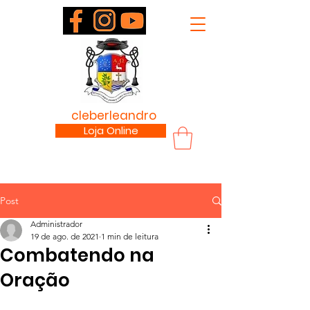
padre
cleberleandro
.com
Loja Online
Post
Administrador
19 de ago. de 2021
1 min de leitura
Combatendo na
Oração