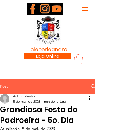
padre
cleberleandro
.com
Loja Online
Post
Administrador
5 de mai. de 2023
1 min de leitura
Grandiosa Festa da
Padroeira - 5o. Dia
Atualizado:
9 de mai. de 2023