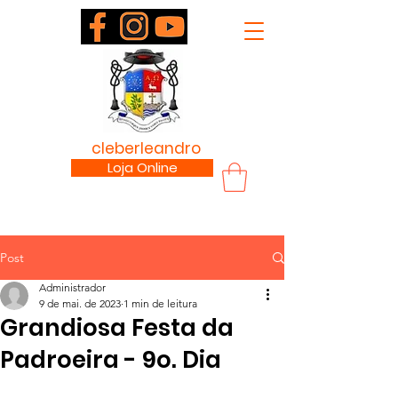
padre
cleberleandro
.com
Loja Online
Post
Administrador
9 de mai. de 2023
1 min de leitura
Grandiosa Festa da
Padroeira - 9o. Dia