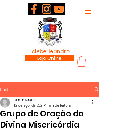
padre
cleberleandro
.com
Loja Online
Post
Administrador
12 de ago. de 2021
1 min de leitura
Grupo de Oração da
Divina Misericórdia