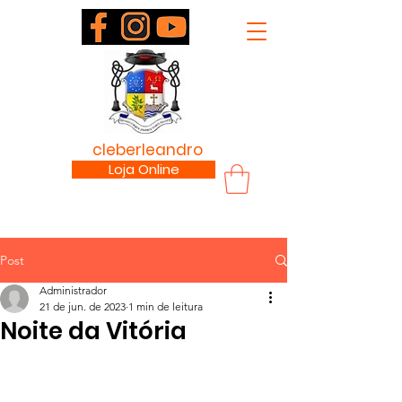
padre
cleberleandro
.com
Loja Online
Post
Administrador
21 de jun. de 2023
1 min de leitura
Noite da Vitória