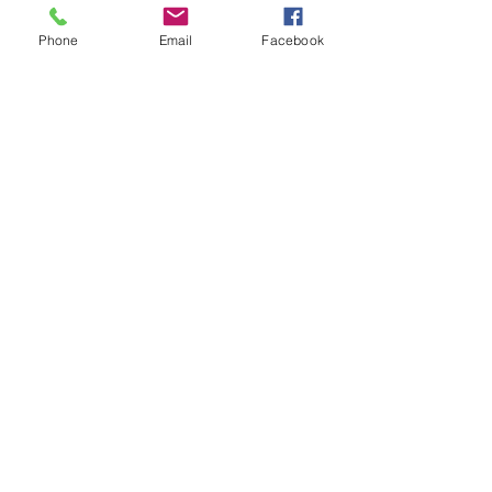
Phone
Email
Facebook
Noite da Vitória com Louvor e 
Adoração conduzida pelo pároco e 
fundador Pe. Cleber Leandro e 
participação especial do Sávio 
(CarnaCristo) e do jovem Sergio na 