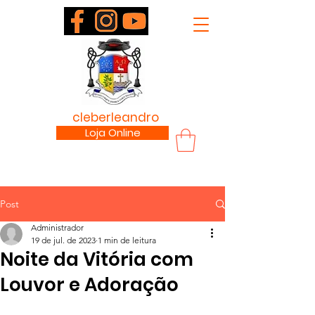
padre
cleberleandro
.com
Loja Online
Post
Administrador
19 de jul. de 2023
1 min de leitura
Noite da Vitória com
Louvor e Adoração