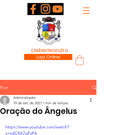
padre
cleberleandro
.com
Loja Online
Post
Administrador
19 de set. de 2021
1 min de leitura
Oração do Ângelus
https://www.youtube.com/watch?
v=ydCXX7qFzFA