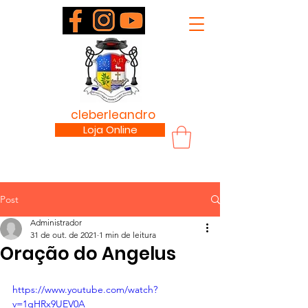
padre
cleberleandro
.com
Loja Online
Post
Administrador
31 de out. de 2021
1 min de leitura
Oração do Angelus
https://www.youtube.com/watch?
v=1gHRx9UEV0A