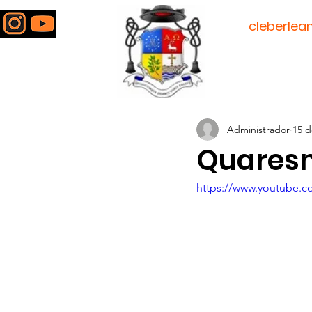
padre
cleberlea
Todos posts
Administrador
15 d
Quaresm
https://www.youtube