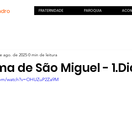
ndro
.com
FRATERNIDADE
PAROQUIA
ACON
e ago. de 2025
0 min de leitura
a de São Miguel - 1.Di
.com/watch?v=OHUZuP2Za9M