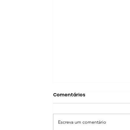
Comentários
Escreva um comentário
Terço Mariano