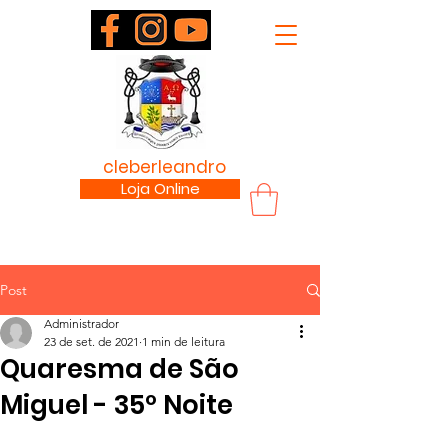
padre
cleberleandro
.com
Loja Online
Post
Administrador
23 de set. de 2021
1 min de leitura
Quaresma de São
Miguel - 35º Noite