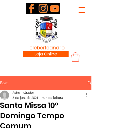
padre
cleberleandro
.com
Loja Online
Post
Administrador
6 de jun. de 2021
1 min de leitura
Santa Missa 10°
Domingo Tempo
Comum