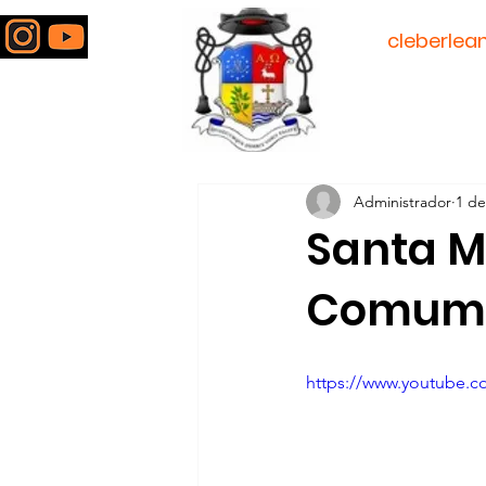
padre
cleberlea
Todos posts
Administrador
1 de
Santa M
Comum
https://www.youtube.