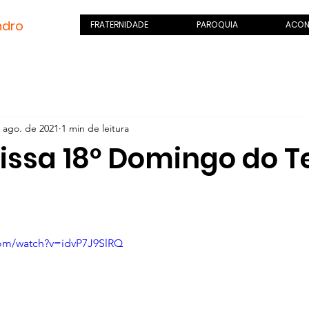
ndro
.com
FRATERNIDADE
PAROQUIA
ACON
 ago. de 2021
1 min de leitura
issa 18º Domingo do 
com/watch?v=idvP7J9SlRQ