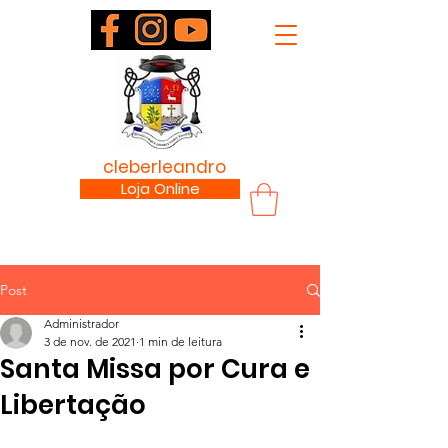
padre
cleberleandro
.com
Loja Online
Post
Administrador
3 de nov. de 2021
1 min de leitura
Santa Missa por Cura e
Libertação