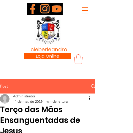
padre
cleberleandro
.com
Loja Online
Post
Administrador
11 de mar. de 2022
1 min de leitura
Terço das Mãos
Ensanguentadas de
Jesus