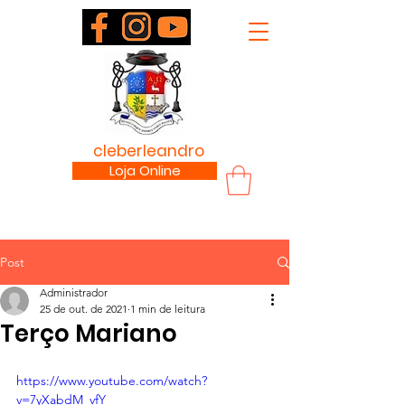
padre
cleberleandro
.com
Loja Online
Post
Administrador
25 de out. de 2021
1 min de leitura
Terço Mariano
https://www.youtube.com/watch?
v=7yXabdM_vfY