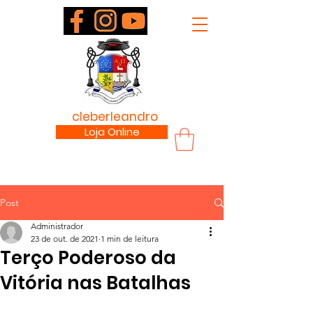
padre
cleberleandro
.com
Loja Online
Post
Administrador
23 de out. de 2021
1 min de leitura
Terço Poderoso da
Vitória nas Batalhas