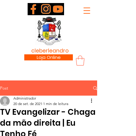
padre
cleberleandro
.com
Loja Online
Post
Administrador
20 de set. de 2021
1 min de leitura
TV Evangelizar - Chaga
da mão direita | Eu
Tenho Fé